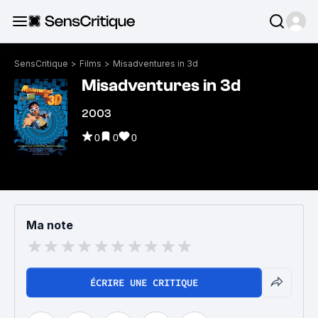
SensCritique
>
Films
>
Misadventures in 3d
Misadventures in 3d
2003
0
0
0
Ma note
ÉCRIRE UNE CRITIQUE