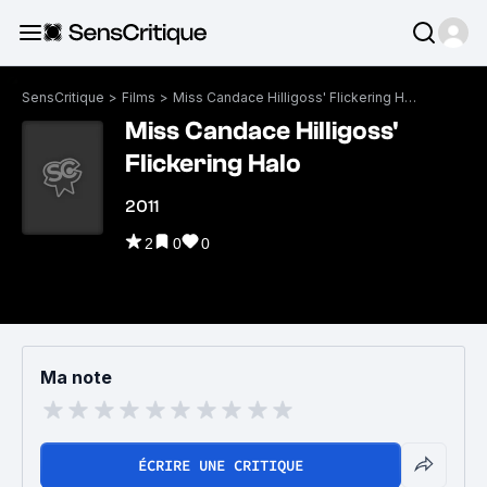
SensCritique
>
Films
>
Miss Candace Hilligoss' Flickering Halo
Miss Candace Hilligoss'
Flickering Halo
2011
2
0
0
Ma note
ÉCRIRE UNE CRITIQUE