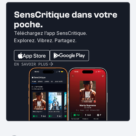
SensCritique dans votre
poche.
Téléchargez l’app SensCritique.
Explorez. Vibrez. Partagez.
EN SAVOIR PLUS