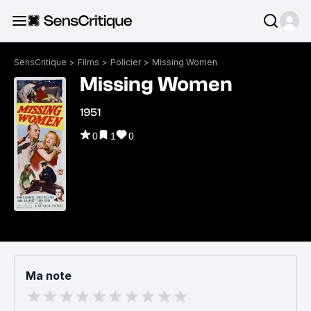
SensCritique
>
Films
>
Policier
>
Missing Women
Missing Women
1951
0
1
0
Ma note