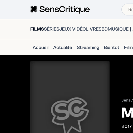
FILMS
SÉRIES
JEUX VIDÉO
LIVRES
BD
MUSIQUE
Accueil
Actualité
Streaming
Bientôt
Fil
SensCr
M
2017