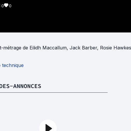
0
0
t-métrage
de
Eilidh Maccallum
,
Jack Barber
,
Rosie Hawke
e technique
DES-ANNONCES