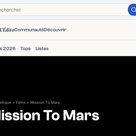
L'Édito
Communauté
Découvrir
ms 2026
Tops
Listes
itique
>
Films
>
Mission To Mars
ission To Mars