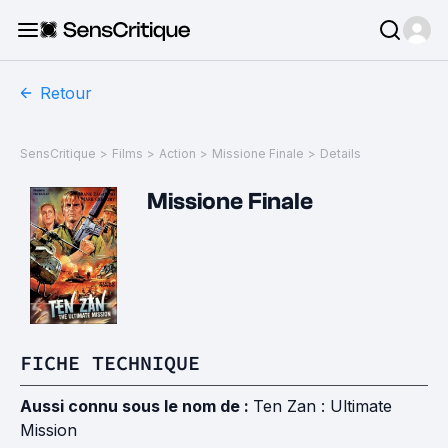
Retour
SensCritique
>
Films
>
Action
>
Missione Finale
>
Details
Missione Finale
FICHE TECHNIQUE
Aussi connu sous le nom de :
Ten Zan : Ultimate
Mission