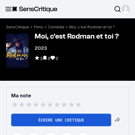
SensCritique
>
Films
>
Comédie
>
Moi, c'est Rodman et toi ?
Moi, c'est Rodman et toi ?
2023
3
0
0
Ma note
ÉCRIRE UNE CRITIQUE