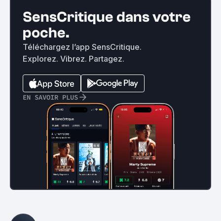
SensCritique dans votre
poche.
Téléchargez l’app SensCritique.
Explorez. Vibrez. Partagez.
EN SAVOIR PLUS