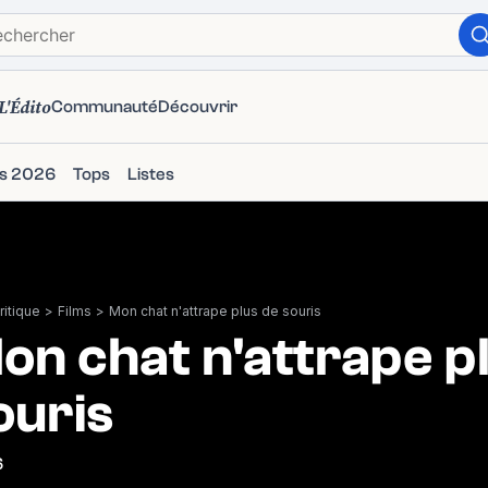
L'Édito
Communauté
Découvrir
ms 2026
Tops
Listes
itique
>
Films
>
Mon chat n'attrape plus de souris
on chat n'attrape p
ouris
6