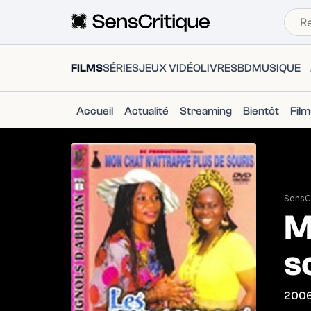
FILMS
SÉRIES
JEUX VIDÉO
LIVRES
BD
MUSIQUE
Accueil
Actualité
Streaming
Bientôt
Fil
SensCr
M
s
200