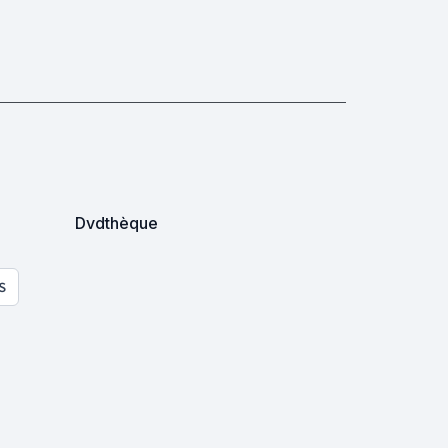
Dvdthèque
S