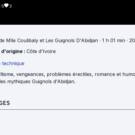
5
3
de
Mlle Coulibaly
et
Les Guignols D'Abidjan
· 1 h 01 min
· 20
 d'origine :
Côte d'Ivoire
e technique
ltisme, vengeances, problèmes érectiles, romance et hum
des mythiques Guignols d'Abidjan.
GES