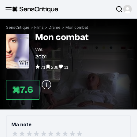
SensCritique
>
Films
>
Drame
>
Mon combat
Mon combat
Wit
2001
71
238
11
7.6
Ma note