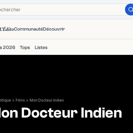
L'Édito
Communauté
Découvrir
ms 2026
Tops
Listes
itique
>
Films
>
Mon Docteur Indien
on Docteur Indien