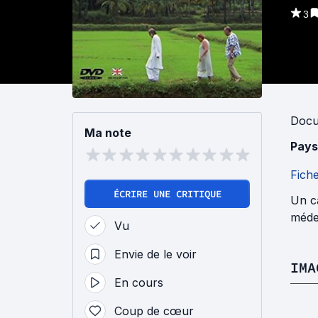
3
Docu
Ma note
Pays
Fich
ÉCRIRE UNE CRITIQUE
Un ca
méde
Vu
Envie de le voir
IMA
En cours
Coup de cœur