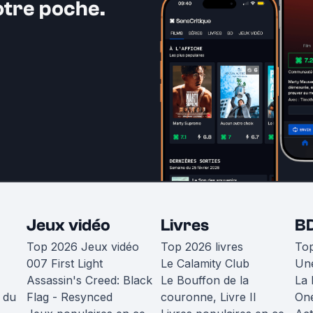
otre poche.
Jeux vidéo
Livres
B
Top 2026 Jeux vidéo
Top 2026 livres
To
007 First Light
Le Calamity Club
Une
Assassin's Creed: Black
Le Bouffon de la
La 
 du
Flag - Resynced
couronne, Livre II
One