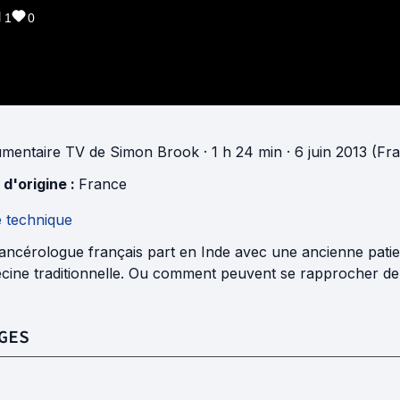
1
0
mentaire TV
de
Simon Brook
· 1 h 24 min
· 6 juin 2013 (Fr
 d'origine :
France
e technique
ncérologue français part en Inde avec une ancienne patient
cine traditionnelle. Ou comment peuvent se rapprocher de
GES