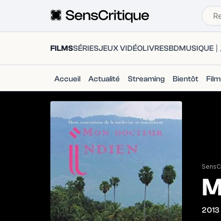
FILMS
SÉRIES
JEUX VIDÉO
LIVRES
BD
MUSIQUE
Accueil
Actualité
Streaming
Bientôt
Fil
SensCr
M
2013