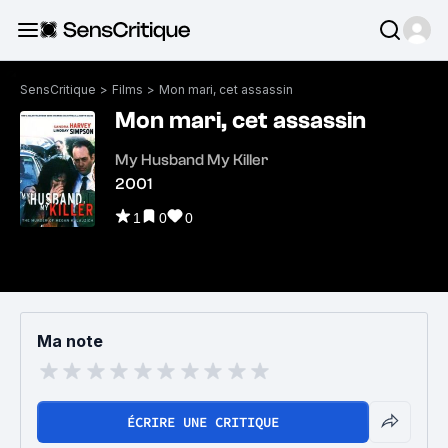
SensCritique
>
Films
>
Mon mari, cet assassin
Mon mari, cet assassin
My Husband My Killer
2001
1
0
0
Ma note
ÉCRIRE UNE CRITIQUE