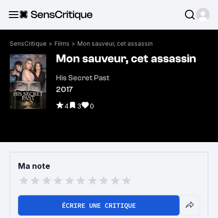
SensCritique
>
Films
>
Mon sauveur, cet assassin
Mon sauveur, cet assassin
His Secret Past
2017
4
3
0
Ma note
ÉCRIRE UNE CRITIQUE