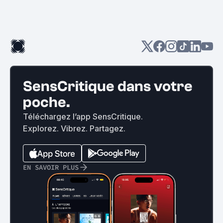
SensCritique dans votre
poche.
Téléchargez l’app SensCritique.
Explorez. Vibrez. Partagez.
EN SAVOIR PLUS