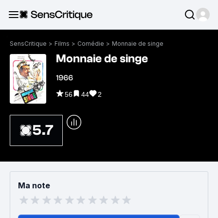
SensCritique
>
Films
>
Comédie
>
Monnaie de singe
Monnaie de singe
1966
56
44
2
5.7
Ma note