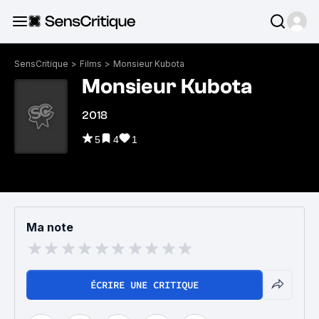
SensCritique
>
Films
>
Monsieur Kubota
Monsieur Kubota
2018
5
4
1
Ma note
ÉCRIRE UNE CRITIQUE