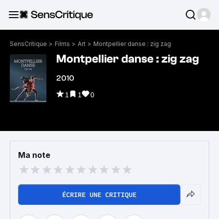
SensCritique
>
Films
>
Art
>
Montpellier danse : zig zag
Montpellier danse : zig zag
2010
1
1
0
Ma note
ÉCRIRE UNE CRITIQUE