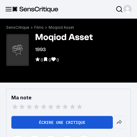
SensCritique
>
Films
>
Moqiod Asset
Moqiod Asset
1993
0
0
0
Ma note
ÉCRIRE UNE CRITIQUE