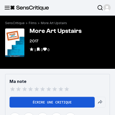
SensCritique
>
Films
>
More Art Upstairs
More Art Upstairs
2017
1
0
0
Ma note
ÉCRIRE UNE CRITIQUE