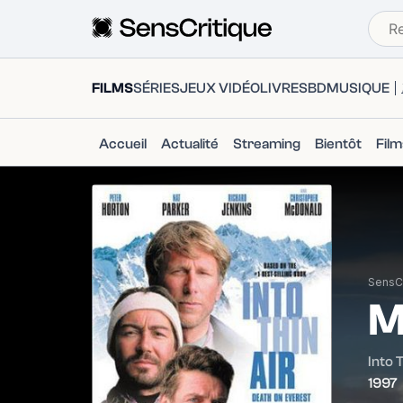
FILMS
SÉRIES
JEUX VIDÉO
LIVRES
BD
MUSIQUE
Accueil
Actualité
Streaming
Bientôt
Fil
SensCr
M
Into 
1997