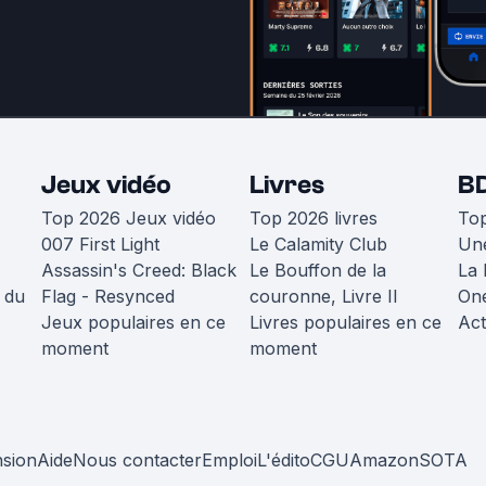
Jeux vidéo
Livres
B
Top 2026 Jeux vidéo
Top 2026 livres
To
007 First Light
Le Calamity Club
Une
Assassin's Creed: Black
Le Bouffon de la
La 
 du
Flag - Resynced
couronne, Livre II
One
Jeux populaires en ce
Livres populaires en ce
Act
moment
moment
nsion
Aide
Nous contacter
Emploi
L'édito
CGU
Amazon
SOTA