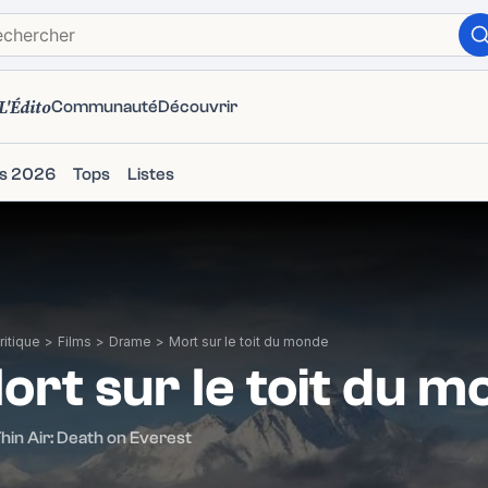
L'Édito
Communauté
Découvrir
ms 2026
Tops
Listes
itique
>
Films
>
Drame
>
Mort sur le toit du monde
ort sur le toit du 
Thin Air: Death on Everest