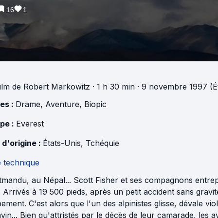
16
1
ilm
de
Robert Markowitz
· 1 h 30 min
· 9 novembre 1997 (Ét
es :
Drame
,
Aventure
,
Biopic
pe :
Everest
 d'origine :
États-Unis
,
Tchéquie
e technique
tmandu, au Népal... Scott Fisher et ses compagnons entre
 Arrivés à 19 500 pieds, après un petit accident sans grav
ment. C'est alors que l'un des alpinistes glisse, dévale v
vin... Bien qu'attristés par le décès de leur camarade, le