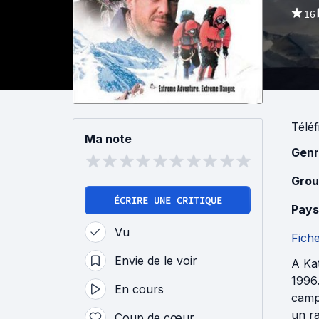
16
Téléf
Ma note
Genr
Grou
ÉCRIRE UNE CRITIQUE
Pays
Vu
Fich
Envie de le voir
A Ka
1996.
En cours
campe
un ra
Coup de cœur