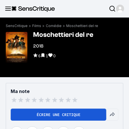
SensCritique
>
Films
>
Comédie
>
Moschettieri del re
Moschettieri del re
2018
6
1
0
Ma note
ÉCRIRE UNE CRITIQUE