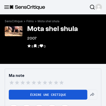
SensCritique
>
Films
>
Mota shel shula
Mota shel shula
2007
8
2
0
Ma note
ÉCRIRE UNE CRITIQUE