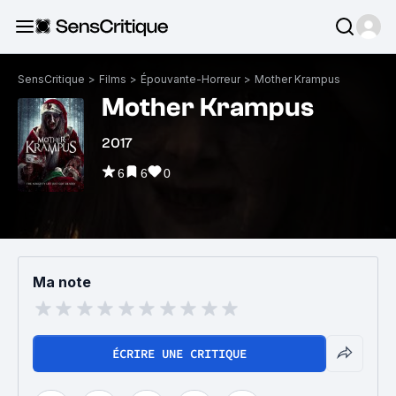
SensCritique
>
Films
>
Épouvante-Horreur
>
Mother Krampus
Mother Krampus
2017
6
6
0
Ma note
ÉCRIRE UNE CRITIQUE