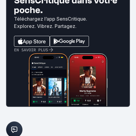
SensCritique dans votre
poche.
Téléchargez l’app SensCritique.
Explorez. Vibrez. Partagez.
EN SAVOIR PLUS