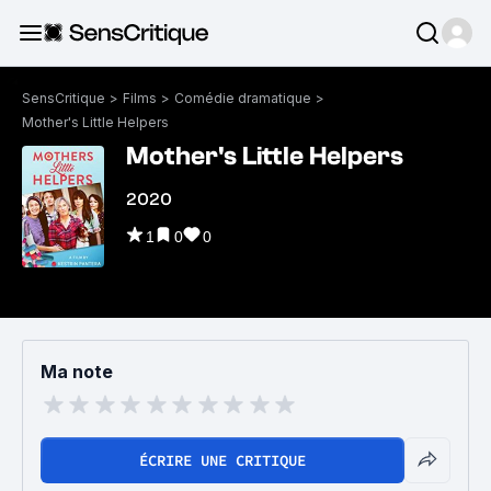
SensCritique
>
Films
>
Comédie dramatique
>
Mother's Little Helpers
Mother's Little Helpers
2020
1
0
0
Ma note
ÉCRIRE UNE CRITIQUE