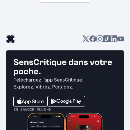
SensCritique dans votre
poche.
Téléchargez l’app SensCritique.
Explorez. Vibrez. Partagez.
EN SAVOIR PLUS