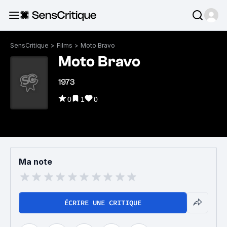
SensCritique
>
Films
>
Moto Bravo
Moto Bravo
1973
0
1
0
Ma note
ÉCRIRE UNE CRITIQUE