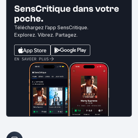
SensCritique dans votre
poche.
Téléchargez l’app SensCritique.
Explorez. Vibrez. Partagez.
EN SAVOIR PLUS