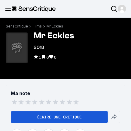
SensCritique
>
Films
>
Mr Eckles
Mr Eckles
2018
1
0
0
Ma note
ÉCRIRE UNE CRITIQUE