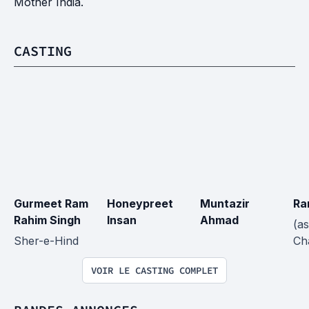
Mother India.
CASTING
Gurmeet Ram 
Honeypreet 
Muntazir 
Ra
Rahim Singh
Insan
Ahmad
(a
Sher-e-Hind
Ch
VOIR LE CASTING COMPLET