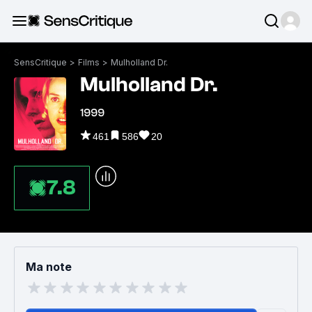
SensCritique
>
Films
>
Mulholland Dr.
Mulholland Dr.
1999
461
586
20
7.8
Ma note