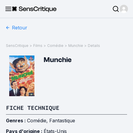
Retour
SensCritique
>
Films
>
Comédie
>
Munchie
>
Details
Munchie
FICHE TECHNIQUE
Genres :
Comédie
,
Fantastique
Pays d'origine :
États-Unis