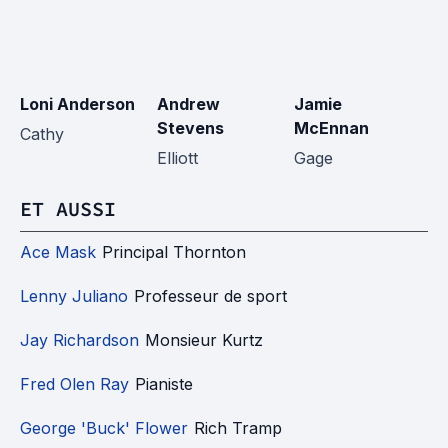
Loni Anderson
Andrew
Jamie
A
Stevens
McEnnan
Cathy
Pr
Elliott
Gage
C
ET AUSSI
Ace Mask
Principal Thornton
Lenny Juliano
Professeur de sport
Jay Richardson
Monsieur Kurtz
Fred Olen Ray
Pianiste
George 'Buck' Flower
Rich Tramp