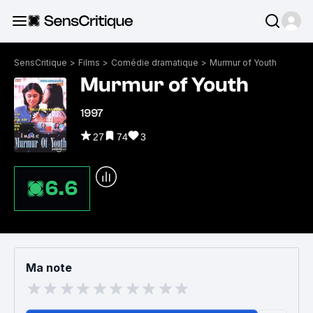
SensCritique
>
Films
>
Comédie dramatique
>
Murmur of Youth
Murmur of Youth
1997
27
74
3
6.6
Ma note