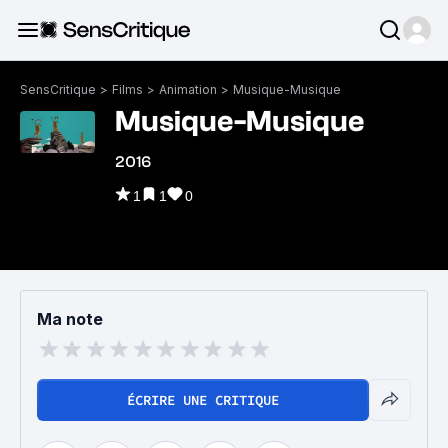
SensCritique
>
Films
>
Animation
>
Musique-Musique
Musique-Musique
2016
1
1
0
Ma note
ÉCRIRE UNE CRITIQUE