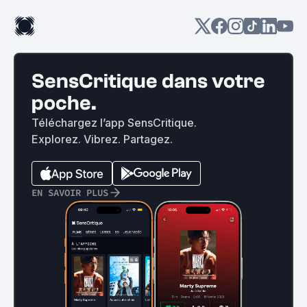
SensCritique dans votre
poche.
Téléchargez l’app SensCritique.
Explorez. Vibrez. Partagez.
EN SAVOIR PLUS