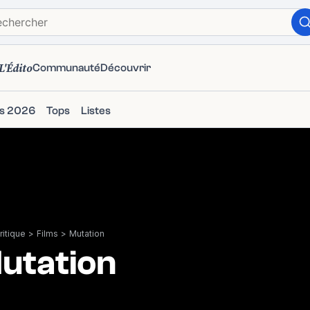
L'Édito
Communauté
Découvrir
ms 2026
Tops
Listes
itique
>
Films
>
Mutation
utation