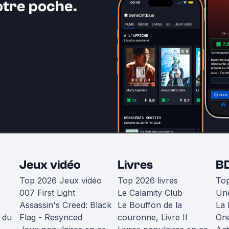
otre poche.
Jeux vidéo
Livres
B
Top 2026 Jeux vidéo
Top 2026 livres
To
007 First Light
Le Calamity Club
Une
Assassin's Creed: Black
Le Bouffon de la
La 
 du
Flag - Resynced
couronne, Livre II
One