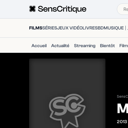
FILMS
SÉRIES
JEUX VIDÉO
LIVRES
BD
MUSIQUE
Accueil
Actualité
Streaming
Bientôt
Fil
SensCr
M
2013