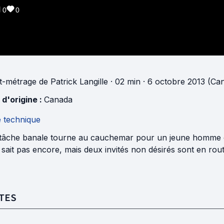
0
0
t-métrage
de
Patrick Langille
· 02 min
· 6 octobre 2013 (Ca
 d'origine :
Canada
e technique
tâche banale tourne au cauchemar pour un jeune homme quan
 sait pas encore, mais deux invités non désirés sont en rout
TES