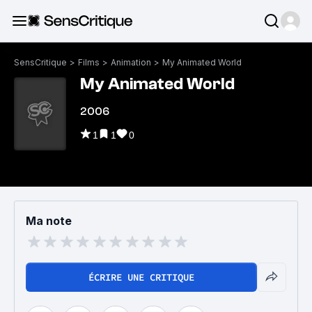
SensCritique
>
Films
>
Animation
>
My Animated World
My Animated World
2006
1
1
0
Ma note
ÉCRIRE UNE CRITIQUE