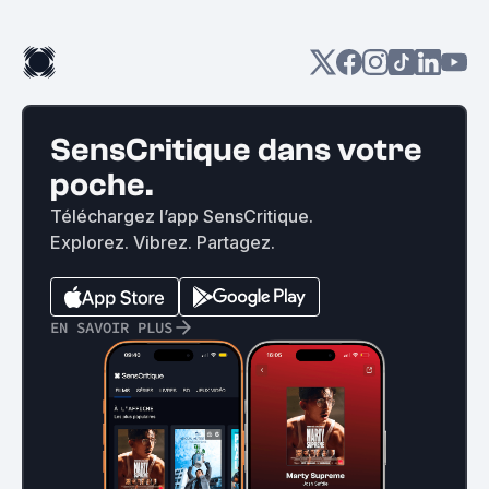
SensCritique dans votre
poche.
Téléchargez l’app SensCritique.
Explorez. Vibrez. Partagez.
EN SAVOIR PLUS