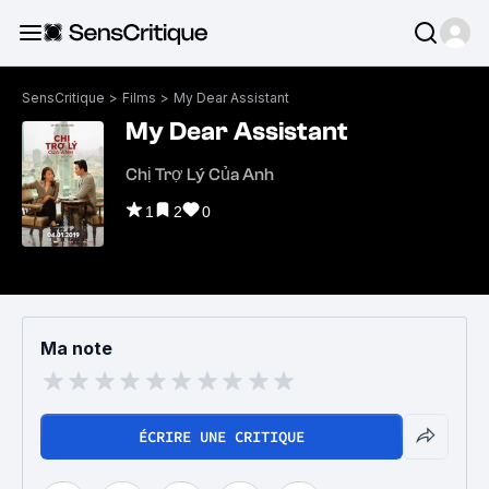
SensCritique
>
Films
>
My Dear Assistant
My Dear Assistant
Chị Trợ Lý Của Anh
1
2
0
Ma note
ÉCRIRE UNE CRITIQUE