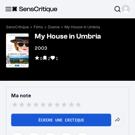
SensCritique
>
Films
>
Drame
>
My House in Umbria
My House in Umbria
2003
0
2
1
Ma note
ÉCRIRE UNE CRITIQUE