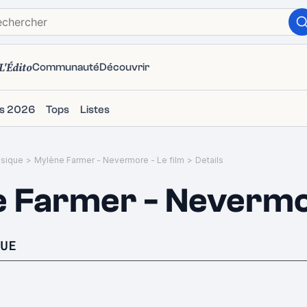
L'Édito
Communauté
Découvrir
ms 2026
Tops
Listes
sique
>
Mylène Farmer - Nevermore - Le film
>
Details
 Farmer - Nevermor
UE