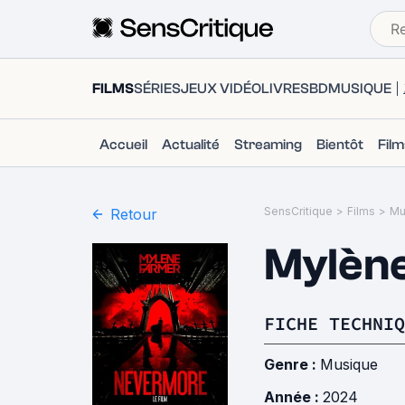
FILMS
SÉRIES
JEUX VIDÉO
LIVRES
BD
MUSIQUE
Accueil
Actualité
Streaming
Bientôt
Fil
SensCritique
>
Films
>
Mu
Retour
Mylène
FICHE TECHNIQ
Genre :
Musique
Année :
2024