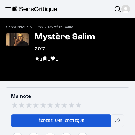
SensCritique
>
Films
>
Mystère Salim
Mystère Salim
2017
1
1
1
Ma note
ÉCRIRE UNE CRITIQUE