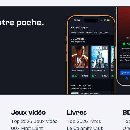
otre poche.
Jeux vidéo
Livres
B
Top 2026 Jeux vidéo
Top 2026 livres
To
007 First Light
Le Calamity Club
Une