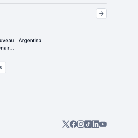
ouveau
Argentina
énaire
S