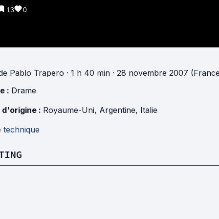
13
0
de
Pablo Trapero
· 1 h 40 min
· 28 novembre 2007 (France
e :
Drame
 d'origine :
Royaume-Uni
,
Argentine
,
Italie
e technique
TING