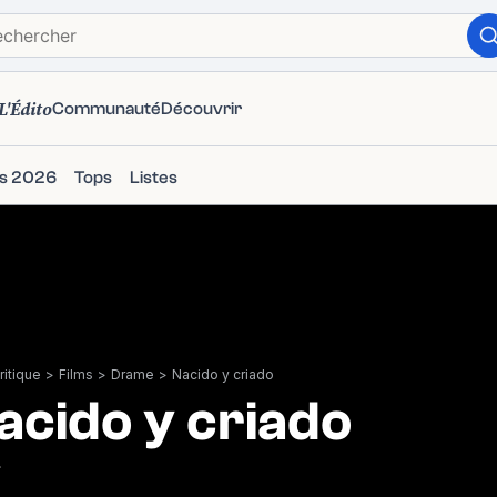
L'Édito
Communauté
Découvrir
ms 2026
Tops
Listes
itique
>
Films
>
Drame
>
Nacido y criado
acido y criado
7