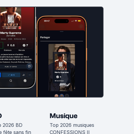
D
Musique
p 2026 BD
Top 2026 musiques
 fête sans fin
CONFESSIONS II