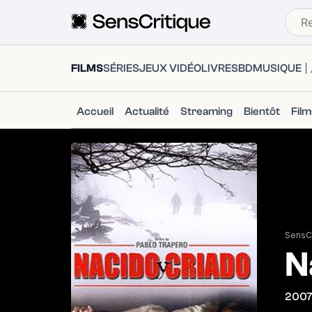
FILMS
SÉRIES
JEUX VIDÉO
LIVRES
BD
MUSIQUE
Accueil
Actualité
Streaming
Bientôt
Fil
SensCr
N
200