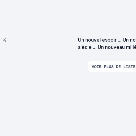
⚔
Un nouvel espoir ... Un n
siècle ... Un nouveau mill
... (années 2000-2010)
VOIR PLUS DE LISTE