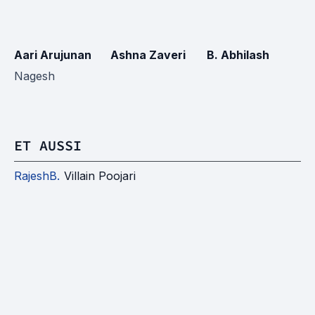
Aari Arujunan
Ashna Zaveri
B. Abhilash
M
S
Nagesh
ET AUSSI
RajeshB.
Villain Poojari