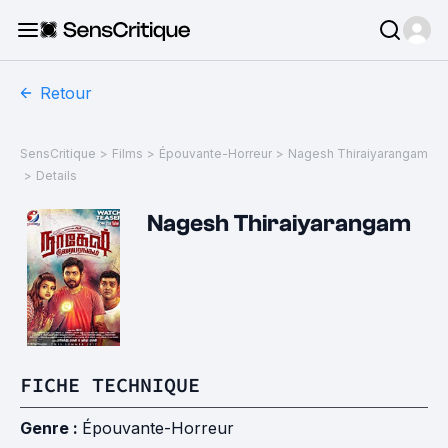
Retour
SensCritique
>
Films
>
Épouvante-Horreur
>
Nagesh Thiraiyarangam
>
Details
Nagesh Thiraiyarangam
FICHE TECHNIQUE
Genre :
Épouvante-Horreur