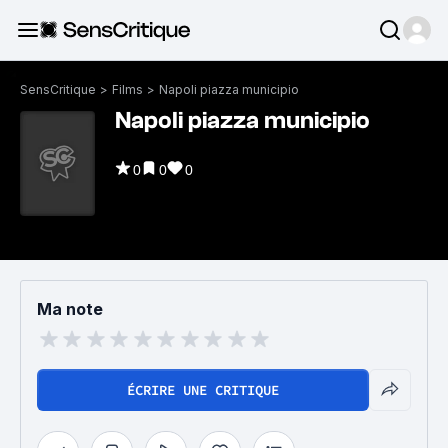
SensCritique
>
Films
>
Napoli piazza municipio
Napoli piazza municipio
0
0
0
Ma note
ÉCRIRE UNE CRITIQUE