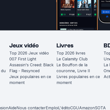
Jeux vidéo
Livres
B
Top 2026 Jeux vidéo
Top 2026 livres
To
007 First Light
Le Calamity Club
Une
Assassin's Creed: Black
Le Bouffon de la
La 
 du
Flag - Resynced
couronne, Livre II
One
Jeux populaires en ce
Livres populaires en ce
Act
moment
moment
nsion
Aide
Nous contacter
Emploi
L'édito
CGU
Amazon
SOTA