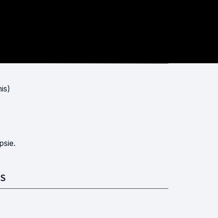
is)
psie.
S