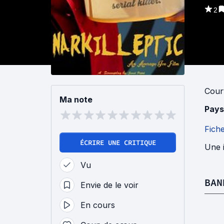
2
Cour
Ma note
Pays
Fich
ÉCRIRE UNE CRITIQUE
Une i
Vu
BAN
Envie de le voir
En cours