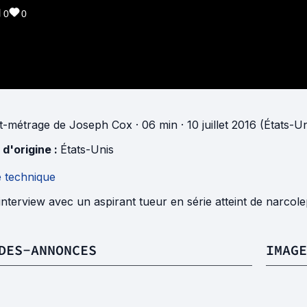
0
0
t-métrage
de
Joseph Cox
· 06 min
· 10 juillet 2016 (États-Un
 d'origine :
États-Unis
e technique
nterview avec un aspirant tueur en série atteint de narcole
DES-ANNONCES
IMAGE