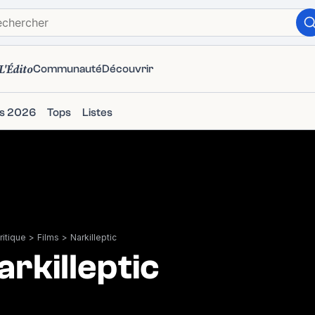
L'Édito
Communauté
Découvrir
ms 2026
Tops
Listes
itique
>
Films
>
Narkilleptic
arkilleptic