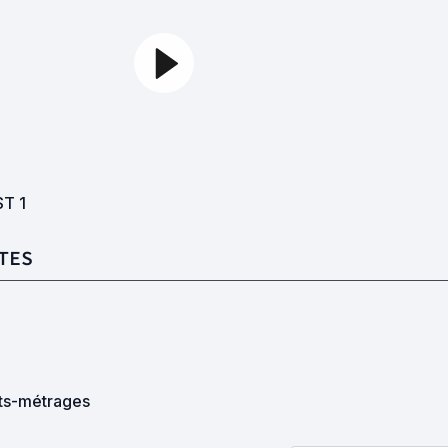
ST
1
TES
ts-métrages