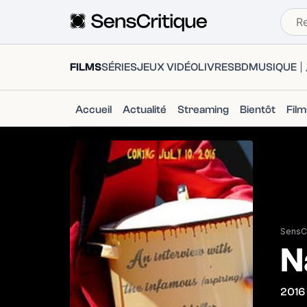
FILMS
SÉRIES
JEUX VIDÉO
LIVRES
BD
MUSIQUE
Accueil
Actualité
Streaming
Bientôt
Fil
SensCr
N
2016