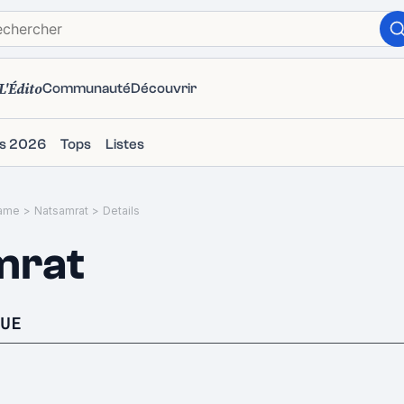
L'Édito
Communauté
Découvrir
ms 2026
Tops
Listes
ame
>
Natsamrat
>
Details
mrat
UE