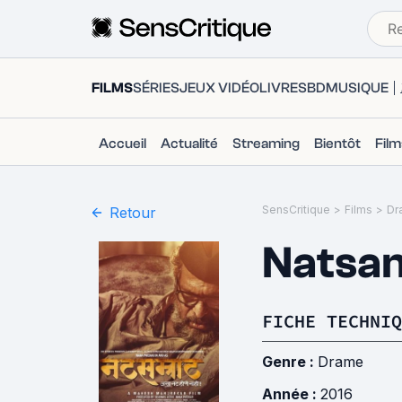
FILMS
SÉRIES
JEUX VIDÉO
LIVRES
BD
MUSIQUE
Accueil
Actualité
Streaming
Bientôt
Fil
SensCritique
>
Films
>
Dr
Retour
Natsa
FICHE TECHNIQ
Genre :
Drame
Année :
2016