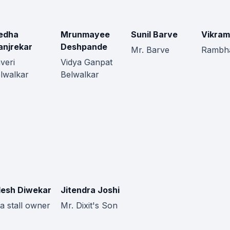
edha
Mrunmayee
Sunil Barve
Vikram
njrekar
Deshpande
Mr. Barve
Rambh
veri
Vidya Ganpat
lwalkar
Belwalkar
lesh Diwekar
Jitendra Joshi
a stall owner
Mr. Dixit's Son