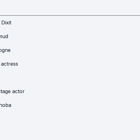
 Dixit
mud
rogne
 actress
tage actor
thoba