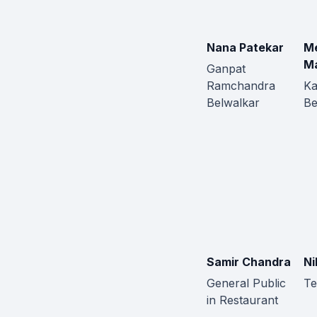
Nana Patekar
M
Ma
Ganpat
Ramchandra
Ka
Belwalkar
Be
Samir Chandra
Ni
General Public
Te
in Restaurant