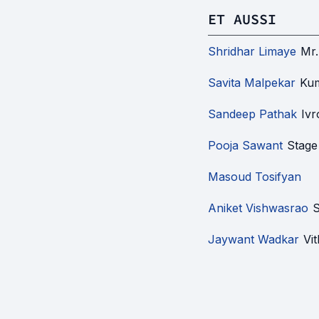
ET AUSSI
Shridhar Limaye
Mr.
Savita Malpekar
Ku
Sandeep Pathak
Iv
Pooja Sawant
Stage
Masoud Tosifyan
Aniket Vishwasrao
S
Jaywant Wadkar
Vi