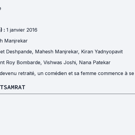
e
) :
1 janvier 2016
h Manjrekar
eet Deshpande
,
Mahesh Manjrekar
,
Kiran Yadnyopavit
ant Roy Bombarde
,
Vishwas Joshi
,
Nana Patekar
 devenu retraité, un comédien et sa femme commence à se se
TSAMRAT