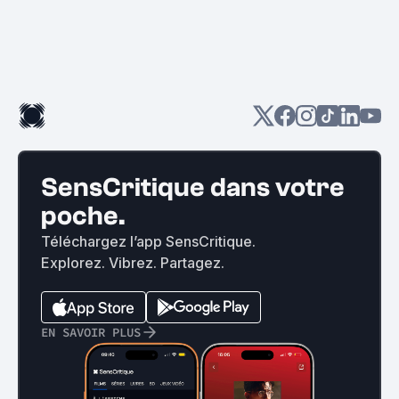
SensCritique dans votre
poche.
Téléchargez l’app SensCritique.
Explorez. Vibrez. Partagez.
EN SAVOIR PLUS