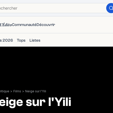
L'Édito
Communauté
Découvrir
ms 2026
Tops
Listes
itique
>
Films
>
Neige sur l'Yili
eige sur l'Yili