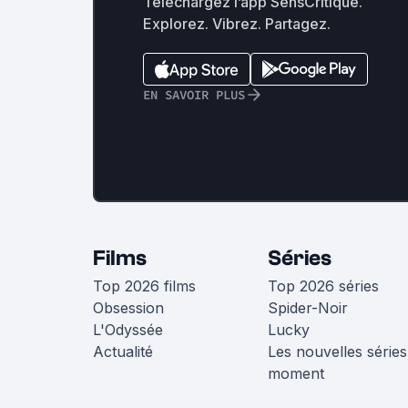
Téléchargez l’app SensCritique.
Explorez. Vibrez. Partagez.
EN SAVOIR PLUS
Films
Séries
Top 2026 films
Top 2026 séries
Obsession
Spider-Noir
L'Odyssée
Lucky
Actualité
Les nouvelles séries
moment