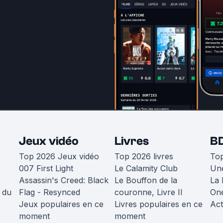
Jeux vidéo
Livres
B
Top 2026 Jeux vidéo
Top 2026 livres
To
007 First Light
Le Calamity Club
Une
Assassin's Creed: Black
Le Bouffon de la
La 
 du
Flag - Resynced
couronne, Livre II
One
Jeux populaires en ce
Livres populaires en ce
Act
moment
moment