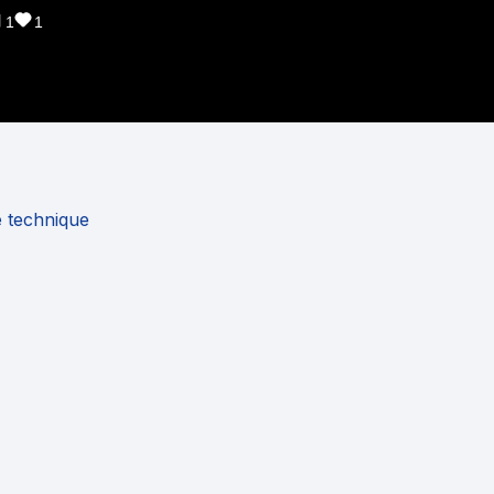
1
1
e technique