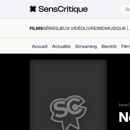
FILMS
SÉRIES
JEUX VIDÉO
LIVRES
BD
MUSIQUE
Accueil
Actualité
Streaming
Bientôt
Fil
SensCr
N