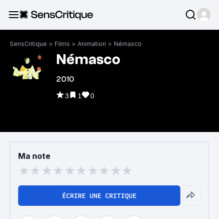
SensCritique
>
Films
>
Animation
>
Némasco
Némasco
2010
3
1
0
Ma note
ÉCRIRE UNE CRITIQUE