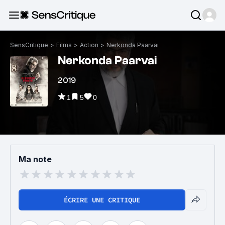
SensCritique
>
Films
>
Action
>
Nerkonda Paarvai
Nerkonda Paarvai
2019
1
5
0
Ma note
ÉCRIRE UNE CRITIQUE