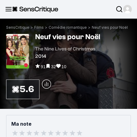
SensCritique
>
Films
>
Comédie romantique
>
Neuf vies pour Noël
Neuf vies pour Noël
The Nine Lives of Christmas
2014
91
32
10
5.6
Ma note