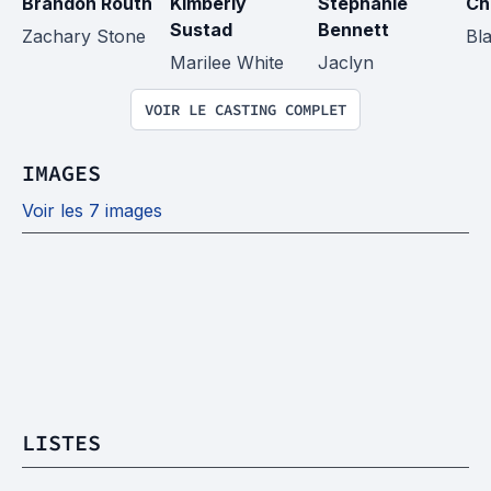
Brandon Routh
Kimberly 
Stephanie 
Ch
Sustad
Bennett
Zachary Stone
Bla
Marilee White
Jaclyn
VOIR LE CASTING COMPLET
IMAGES
Voir les 7 images
LISTES