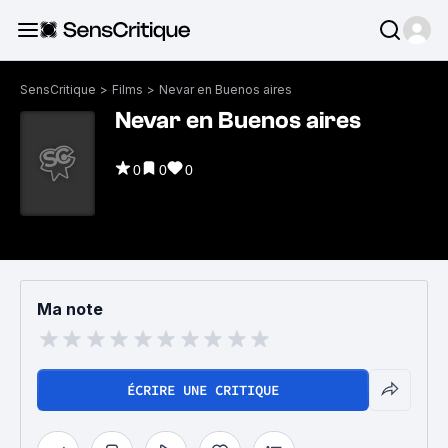
SensCritique
>
Films
>
Nevar en Buenos aires
Nevar en Buenos aires
0
0
0
Ma note
ÉCRIRE UNE CRITIQUE