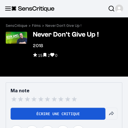
SensCritique
>
Films
>
Never Don't Give Up !
Never Don't Give Up !
2018
15
2
0
Ma note
ÉCRIRE UNE CRITIQUE