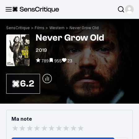
SensCritique
>
Films
>
Western
>
Never Grow Old
Never Grow Old
2019
789
955
23
6.2
Ma note