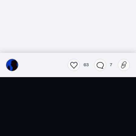
63
7
SensCritique dans votre
poche.