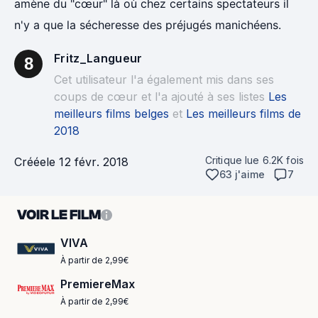
amène du "cœur" là où chez certains spectateurs il
n'y a que la sécheresse des préjugés manichéens.
Fritz_Langueur
8
Cet utilisateur l'a également mis dans ses
coups de cœur et l'a ajouté à ses listes
Les
meilleurs films belges
et
Les meilleurs films de
2018
Critique lue
6.2K
fois
Créée
le 12 févr. 2018
63 j'aime
7
VOIR LE FILM
VIVA
À partir de 2,99€
PremiereMax
À partir de 2,99€