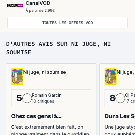
CanalVOD
À partir de 2,99€
TOUTES LES OFFRES VOD
D'AUTRES AVIS SUR NI JUGE, NI
SOUMISE
Ni juge, ni soumise
Ni juge,
Romain Garcin
Ol P
5
8
10 critiques
17 cr
Chez ces gens là...
Dura Lex S
C'est extremement bien fait, on
Une juge atyp
plonge vraiment dans le quotidien
doux euphém