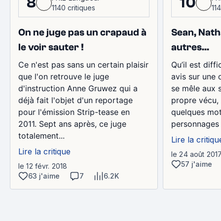
8
10
1140 critiques
114
On ne juge pas un crapaud à
Sean, Nath
le voir sauter !
autres...
Ce n'est pas sans un certain plaisir
Qu’il est diff
que l'on retrouve le juge
avis sur une 
d'instruction Anne Gruwez qui a
se mêle aux 
déjà fait l'objet d'un reportage
propre vécu, 
pour l'émission Strip-tease en
quelques mot
2011. Sept ans après, ce juge
personnages s
totalement...
Lire la critiqu
Lire la critique
le 24 août 201
57 j'aime
le 12 févr. 2018
63 j'aime
7
6.2K