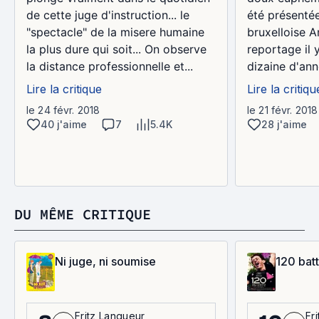
de cette juge d'instruction... le
été présentée
"spectacle" de la misere humaine
bruxelloise 
la plus dure qui soit... On observe
reportage il 
la distance professionnelle et...
dizaine d'ann
Lire la critique
Lire la critiqu
le 24 févr. 2018
le 21 févr. 2018
40 j'aime
7
5.4K
28 j'aime
DU MÊME CRITIQUE
Ni juge, ni soumise
120 bat
Fritz Langueur
Fr