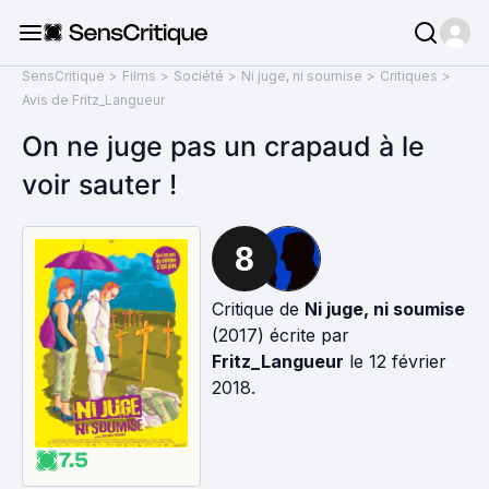
SensCritique
>
Films
>
Société
>
Ni juge, ni soumise
>
Critiques
>
Avis de Fritz_Langueur
On ne juge pas un crapaud à le
voir sauter !
8
Critique de
Ni juge, ni soumise
(2017) écrite par
Fritz_Langueur
le 12 février
2018.
7.5