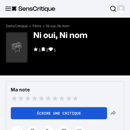
SensCritique
>
Films
>
Ni oui, Ni nom
Ni oui, Ni nom
1
2
1
Ma note
ÉCRIRE UNE CRITIQUE