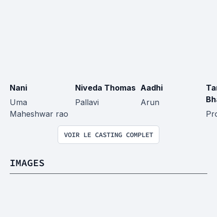
Nani
Niveda Thomas
Aadhi
Tan
Bh
Uma 
Pallavi
Arun
Maheshwar rao
Pr
VOIR LE CASTING COMPLET
IMAGES