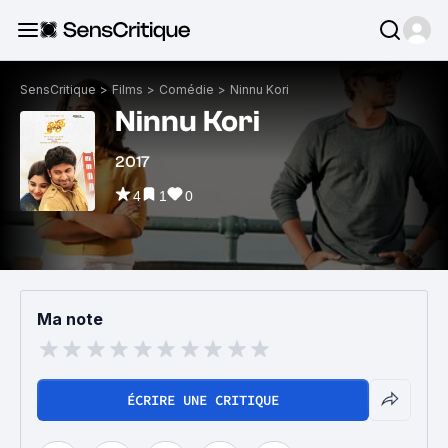
SensCritique
>
Films
>
Comédie
>
Ninnu Kori
Ninnu Kori
2017
4
1
0
Ma note
ÉCRIRE UNE CRITIQUE