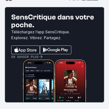
SensCritique dans votre
poche.
Téléchargez l’app SensCritique.
Explorez. Vibrez. Partagez.
EN SAVOIR PLUS